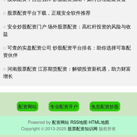
在当今快速发展的金融市场中专业配资开户，股票配资作为一种灵活
的资金管理方式，正受到越来越多投资者的关注。尤其是在北京这样
股票配资平台下载，正规安全软件推荐
股票如何配资 杭州股票配资公司：助您把握投资机遇，实现财富梦想
安全炒股配资门户 场外股票配资：高杠杆投资的风险与收
配资网站
2025-02-21
益
在瞬息万变的金融市场中股票如何配资，把握投资机遇至关重要。杭
州股票配资公司应运而生，为投资者提供杠杆资金，放大投资收益。
可查的实盘配资公司 炒股配资平台排名：助你选择可靠配
资伙伴
股票配资越大配资 股票配资平台推荐：轻松撬动资金，投资更给力
配资网站
2025-04-06
河南股票配资 江苏期货配资：解锁投资新机遇，助力财富
增长
在股票市场中，资金是至关重要的。对于资金有限的投资者来说，股
票配资平台可以提供杠杆股票配资越大配资，帮助他们撬动更多的资
配资网站
专业配资开户
免息配资炒股
Powered by
配资网站
RSS地图
HTML地图
Copyright
© 2013-2025
股票配资知识网
版权所有