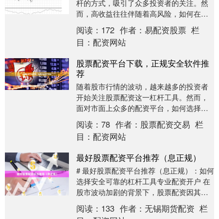
杆的方式，吸引了众多投资者的关注。然
而，高收益往往伴随着高风险，如何在炒
股配资过程中保障资金安全配资网站，成
阅读：
172
作者：
易配资股票
栏
为每位投资者必须....
目：
配资网站
股票配资平台下载，正规安全软件推
荐
随着股市行情的波动，越来越多的投资者
开始关注股票配资这一杠杆工具。然而，
面对市面上众多的配资平台，如何选择正
规安全的软件，成为投资者最关心的问
阅读：
78
作者：
股票配资交易
栏
题。本文将为您提供....
目：
配资网站
最好股票配资平台推荐（息正规）
# 最好股票配资平台推荐（息正规）：如何
选择安全可靠的杠杆工具专业配资开户 在
股市波动加剧的背景下，股票配资因其放
大收益的特性，吸引了越来越多投资者的
阅读：
133
作者：
无锡期货配资
栏
关注。然而....