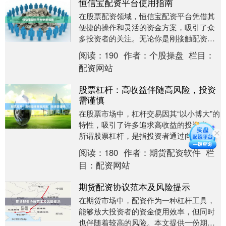
恒信宝配资平台使用指南
在股票配资领域，恒信宝配资平台凭借其
便捷的操作和灵活的资金方案，吸引了众
多投资者的关注。无论你是刚接触配资的
新手，还是希望优化操作的老用户专业配
阅读：
190
作者：
个股操盘
栏目：
资开户，掌握平台....
配资网站
股票杠杆：高收益伴随高风险，投资
需谨慎
在股票市场中，杠杆交易因其“以小博大”的
特性，吸引了许多追求高收益的投资者。
所谓股票杠杆，是指投资者通过向券商或
金融机构借款，放大可用资金，从而在股
阅读：
180
作者：
期货配资软件
栏
价上涨时获得....
目：
配资网站
期货配资协议范本及风险提示
在期货市场中，配资作为一种杠杆工具，
能够放大投资者的资金使用效率，但同时
也伴随着较高的风险。本文提供一份期货