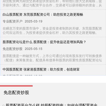
期货配资网为期货交易者提供资金杠杆，帮助他们放大交易规模，提
升获利潜力。通过与配资平台合作，交易者可以获得额外的资金，从
白山股票配资 东莞股票配资公司：助您投资之路更顺畅
专业配资开户
2025-03-19
在瞬息万变的股票市场中，资金是投资者制胜的关键。东莞股票配资
公司应运而生，为投资者提供资金杠杆，助力其投资之路更顺畅。
股票配资论坛是什么 股票配债：提升收益还是增加风险？
免息配资炒股
2025-05-15
股票配债是一种融资方式，上市公司通过向现有股东发行可转换债券
（配债）来筹集资金。配债具有债券和股票的双重性质股票配资论坛
中国股票配资 张家港股票配资：助力投资，创造财富
专业配资开户
2025-12-03
在投资领域，股票配资已成为一种重要的融资方式，为投资者提供了
放大收益的杠杆。张家港股票配资凭借其专业服务和灵活的融资方案
免息配资炒股
北京股票配资网|正规平台|安全可靠
免息配资炒股
2026-05-08
股票配资平台怎么样 炒股配资指南：如何合理配置资金